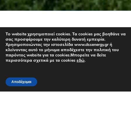
Το website χρησιμοποιεί cookies. Τα cookies μας βοηθάνε να
σας προσφέρουμε την καλύτερη δυνατή εμπειρία.
Χρησιμοποιώντας την ιστοσελίδα www.dssenergy.gr ή
κλείνοντας αυτό το μήνυμα αποδέχεστε την πολιτική του
Φωτοβολταϊκά Συστήματα
παρόντος website για τα cookies.Μπορείτε να δείτε
περισσότερα σχετικά με τα cookies
εδώ
.
Τα φωτοβολταϊκά συστήματα χωρίζονται σε δύο
κατηγορίες, τα διασυνδεδεμένα και τα αυτόνομα. Τα
Αποδέχομαι
διασυνδεδεμένα Φ/Β συστήματα ενώνονται με το δίκτυο
μεταφοράς ηλεκτρικής ενέργειας ΔΕΗ-ΔΕΣΜΗΕ, στο
οποίο διοχετεύουν/πωλούν απευθείας την ενέργεια που
παράγουν. Τα αυτόνομα Φ/Β συστήματα αποθηκεύουν την
παραγόμενη ενέργεια σε συσσωρευτές/μπαταρίες, ώστε
να είναι έτοιμη για ιδιοκατανάλωση, όποτε υπάρχει
ανάγκη π.χ. συνεχόμενες ημέρες με χαμηλή ηλιοφάνεια ή